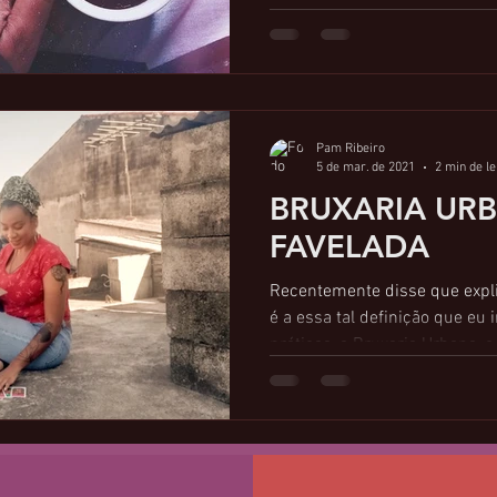
Pam Ribeiro
5 de mar. de 2021
2 min de le
BRUXARIA UR
FAVELADA
Recentemente disse que expli
é a essa tal definição que e
práticas, a Bruxaria Urbana, e