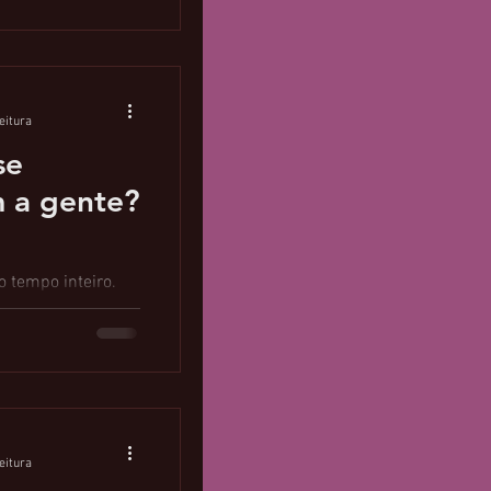
eitura
se
 a gente?
o tempo inteiro.
 ouvido
meios e pessoas do
eitura