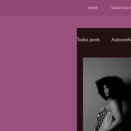
HOME
QUEM SOU 
Todos posts
Autoconh
Bruxaria Favelada
Espiritualidade Deco