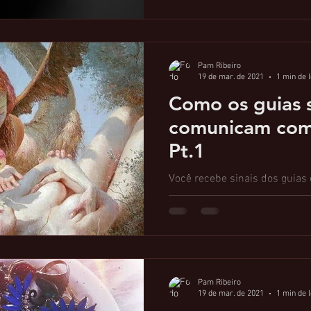
Pam Ribeiro
19 de mar. de 2021
1 min de l
Como os guias 
comunicam com
Pt.1
Você recebe sinais dos guias 
Não, eles não vão falar no seu
diretamente, eles utilizaram 
seu...
Pam Ribeiro
19 de mar. de 2021
1 min de l