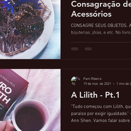
Consagração d
Acessórios
CONSAGRE SEUS OBJETOS. Aq
bijuterias, jóias, e etc. No livro
uma página em que mostra-s
a...
Pam Ribeiro
19 de mar. de 2021
1 min de l
A Lilith - Pt.1
"Tudo começou com Lilith, que
paraíso por exigir igualdade." 
Ann Shen. Vamos falar sobre L