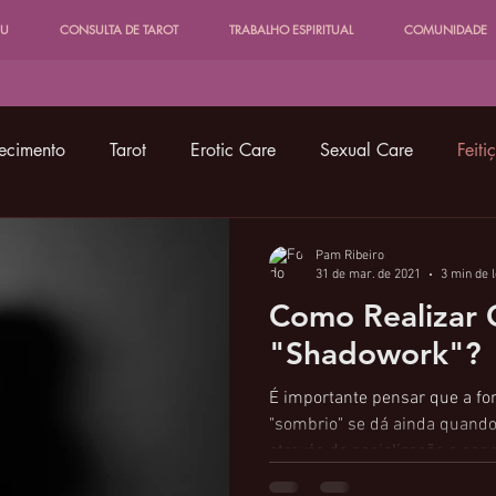
EU
CONSULTA DE TAROT
TRABALHO ESPIRITUAL
COMUNIDADE
ecimento
Tarot
Erotic Care
Sexual Care
Feiti
Entidades, Guias, Deidades
Cartomancia
Pam Ribeiro
31 de mar. de 2021
3 min de l
Como Realizar 
lonial
Shadowork
Tarot Favelado
Astrologia Fave
"Shadowork"?
É importante pensar que a fo
"sombrio" se dá ainda quand
através da socialização e co
por...