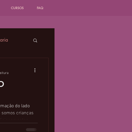
CURSOS
FAQ
çaria
eitura
O
lada
rmação do lado
o somos crianças
ndicionamentos,