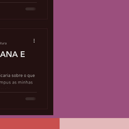
itura
BANA E
caria sobre o que
u impus as minhas
 mais...