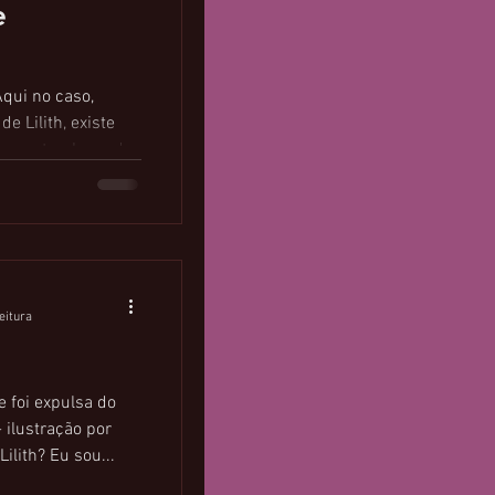
e
ui no caso,
 de Lilith, existe
e um trecho onde
eitura
 foi expulsa do
- ilustração por
ilith? Eu sou...