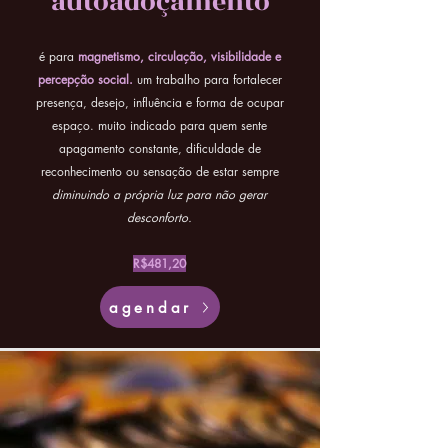
autoadoçamento
é para
magnetismo, circulação, visibilidade e
percepção social.
um trabalho para fortalecer
presença, desejo, influência e forma de ocupar
espaço. muito indicado para quem sente
apagamento constante, dificuldade de
reconhecimento ou sensação de estar sempre
diminuindo a própria luz para não gerar
desconforto.
R$481,20
agendar