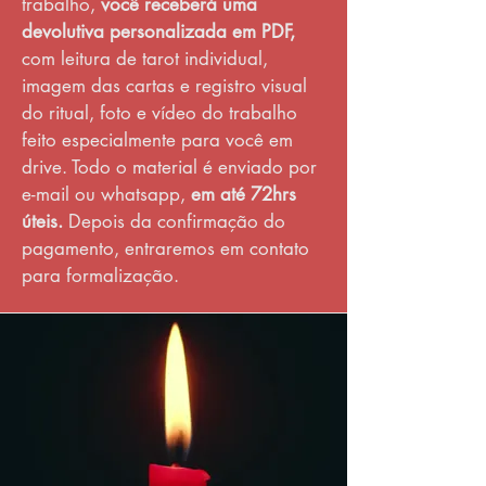
trabalho,
você receberá uma
devolutiva personalizada em PDF,
com leitura de tarot individual,
imagem das cartas e registro visual
do ritual, foto e vídeo do trabalho
feito especialmente para você em
drive. Todo o material é enviado por
e-mail ou whatsapp,
em até 72hrs
úteis.
Depois da confirmação do
pagamento, entraremos em contato
para formalização.