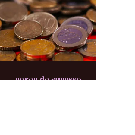
coroa do sucesso
coroa do sucesso é um trabalho espiritual dentro do
hoodoo voltado para
abertura de caminhos,
reconhecimento, magnetismo e fortalecimento
pessoal
. ele atua muito na forma como você é
percebida pelas pessoas e nos lugares que ocupa,
ajudando a destravar oportunidades, visibilidade,
prosperidade e respeito.