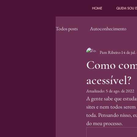
HOME
QUEM SOU 
Todos posts
Autoconhecimento
Pam Ribeiro
14 de jul
Entidades, Guias, Deidades
Car
Como come
acessível?
Astrologia Favelada
Atualizado:
5 de ago. de 2022
A gente sabe que estudar
sites e nem todos serem 
toda. Pensando nisso, e
do meu processo.