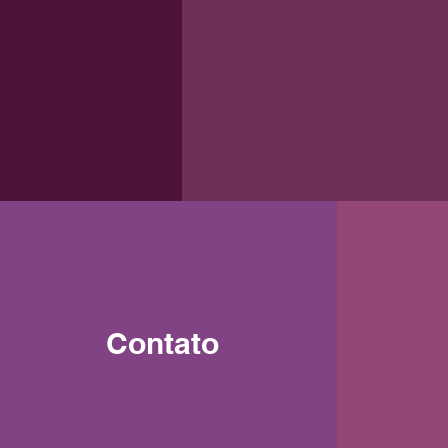
Contato
O que aprendi com os arcanos
maiores: Sacerdotisa