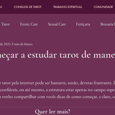
EU
CONSULTA DE TAROT
TRABALHO ESPIRITUAL
COMUNIDADE
Tarot
Erotic Care
Sexual Care
Feitiçaria
Bruxaria 
. de 2021
3 min de leitura
tomancia
Espiritualidade Decolonial
Shadowork
Tarot 
çar a estudar tarot de mane
 tarot pela internet pode ser bastante, senão, deveras frustrante. P
confiáveis, ou até mesmo, a estrutura estar apenas no campo superf
u venho compartilhar com vocês dicas de como começar, e claro, 
Quer ler mais?