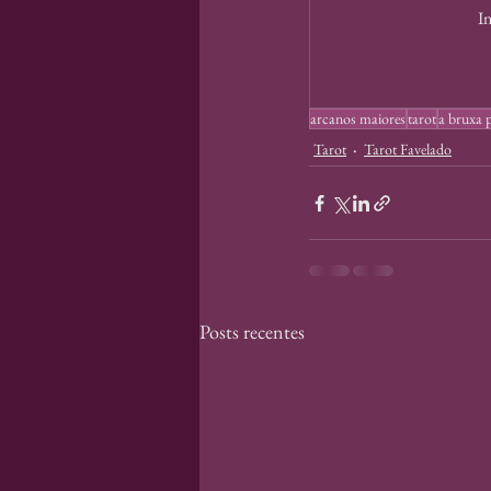
In
arcanos maiores
tarot
a bruxa p
Tarot
Tarot Favelado
Posts recentes