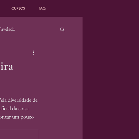
CURSOS
FAQ
Favelada
Favelado
ira
ela diversidade de 
icial da coisa 
contar um pouco 