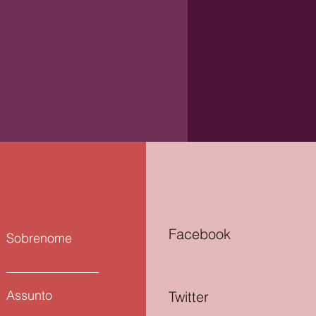
Facebook
Sobrenome
 aprendi com os Arcanos
res: O Louco
Assunto
Twitter