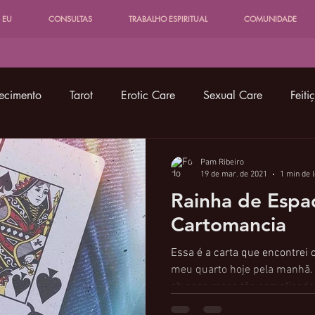
 EU
CONSULTAS
TRABALHO ESPIRITUAL
COMUNIDADE
ecimento
Tarot
Erotic Care
Sexual Care
Feiti
Entidades, Guias, Deidades
Cartomancia
Pam Ribeiro
19 de mar. de 2021
1 min de l
Rainha de Espa
lonial
Shadowork
Tarot Favelado
Astrologia Fave
Cartomancia
Essa é a carta que encontrei 
meu quarto hoje pela manhã.
ah essa moça tão complicada.