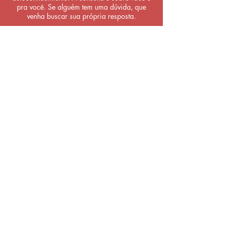
pra você. Se alguém tem uma dúvida, que
venha buscar sua própria resposta.
7. Compromisso Energético
Ao agendar, você assume um compromisso
consigo. O tarot não substitui
acompanhamento psicológico ou médico,
mas pode ser uma ferramenta potente de
clareza e reconexão.
8. Sigilo e Respeito
Todo atendimento é sigiloso. Crio um espaço
seguro pra você ser quem é, sem julgamentos,
com escuta e presença.
-
Se sentir que tá tudo certo pra você, seja bem-
vinde.
Se tiver dúvida, me chama. E se sentiu o
chamado, bora jogar.