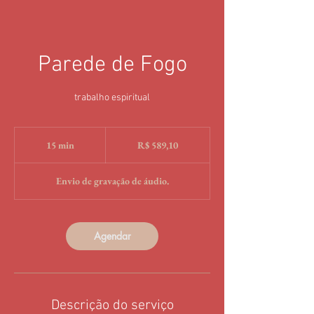
Parede de Fogo
trabalho espiritual
589,10
Reais
15 min
1
R$ 589,10
brasileiros
5
m
Envio de gravação de áudio.
i
n
Agendar
Descrição do serviço