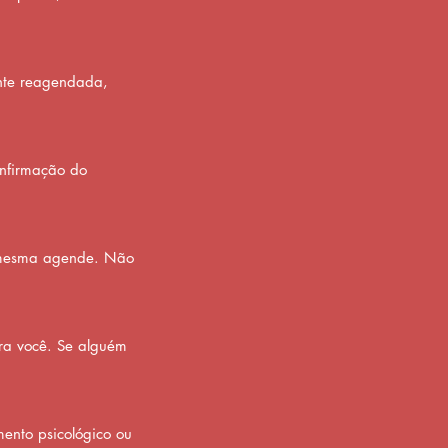
ente reagendada,
onfirmação do
a mesma agende. Não
pra você. Se alguém
ento psicológico ou