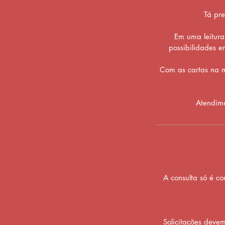
Tá pre
Em uma leitura
possibilidades e
Com as cartas na m
Atendime
A consulta só é 
Solicitações deve