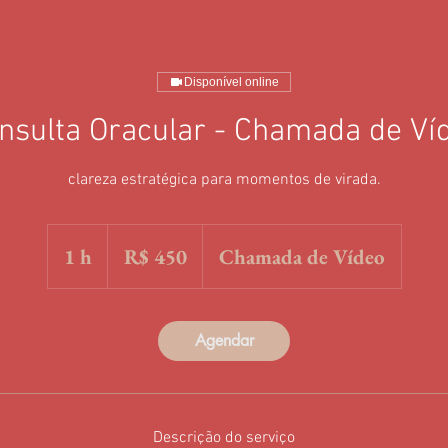
Disponível online
nsulta Oracular - Chamada de Ví
clareza estratégica para momentos de virada.
450
Reais
1 h
1
R$ 450
Chamada de Vídeo
brasileiros
Agendar
Descrição do serviço