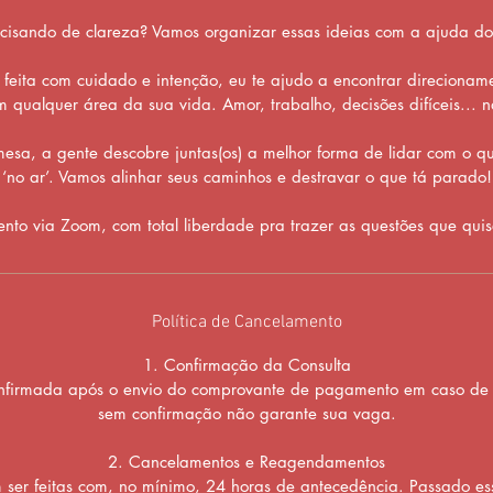
cisando de clareza? Vamos organizar essas ideias com a ajuda do 
 feita com cuidado e intenção, eu te ajudo a encontrar direcionam
m qualquer área da sua vida. Amor, trabalho, decisões difíceis... n
esa, a gente descobre juntas(os) a melhor forma de lidar com o 
‘no ar’. Vamos alinhar seus caminhos e destravar o que tá parado!
nto via Zoom, com total liberdade pra trazer as questões que quis
Política de Cancelamento
1. Confirmação da Consulta
confirmada após o envio do comprovante de pagamento em caso de
sem confirmação não garante sua vaga.
2. Cancelamentos e Reagendamentos
m ser feitas com, no mínimo, 24 horas de antecedência. Passado es