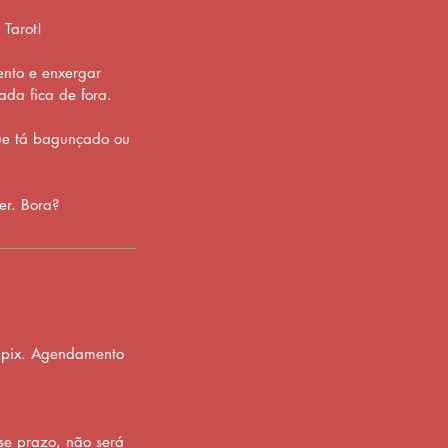
Tarot!
ento e enxergar
ada fica de fora.
que tá bagunçado ou
er. Bora?
 pix. Agendamento
se prazo, não será