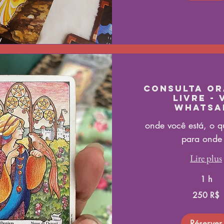
Consulta O
Livre - 
Whatsa
onde você está, o q
para onde 
Lire plus
1 h
250
250 R$
réals
brésiliens
Réserver