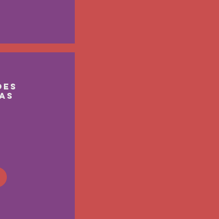
ões
as