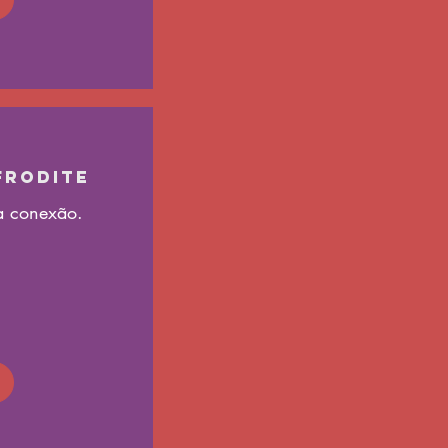
frodite
a conexão.