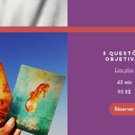
3 quest
objetiv
Lire plus
45 min
95
95 R$
réals
brésiliens
Réserver