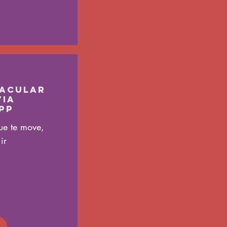
racular
Via
pp
ue te move,
ir