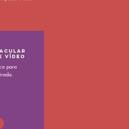
racular
e Vídeo
ica para
irada.