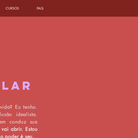
CURSOS
FAQ
ULAR
vida? Eu tenho.
são idealista.
uem conduz sua
vai abrir. Estou
o poder é seu.