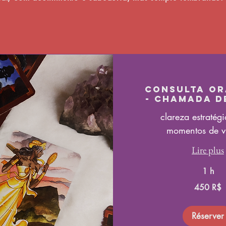
Consulta O
- Chamada d
clareza estratég
momentos de v
Lire plus
1 h
450
450 R$
réals
brésiliens
Réserver