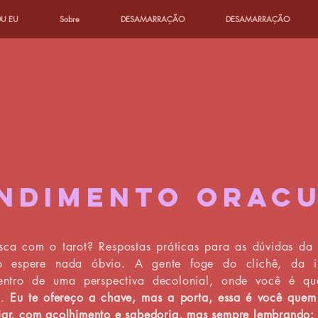
U EU
Sobre
DESAMARRAÇÃO
DESAMARRAÇÃO
NDIMENTO ORAC
ca com o tarot? Respostas práticas para as dúvidas da 
 espere nada óbvio. A gente foge do clichê, da ilu
entro de uma perspectiva decolonial, onde você é q
a.
Eu te ofereço a chave, mas a porta, essa é você quem 
iar, com acolhimento e sabedoria, mas sempre lembrando: 