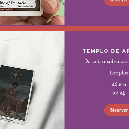
Templo de A
Descubra sobre ess
Lire plus
45 min
97
97 R$
réals
brésiliens
Réserver