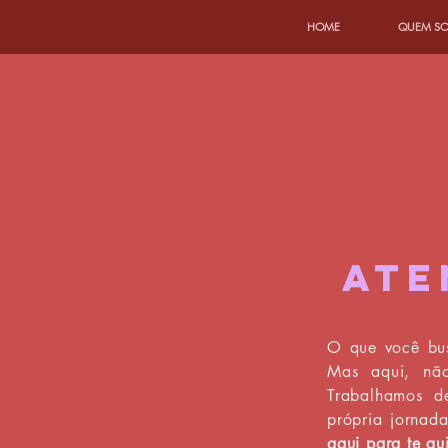
HOME
QUEM SO
ATE
O que você bus
Mas aqui, não
Trabalhamos d
própria jornad
aqui para te gu