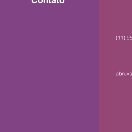
Contato
(11) 9
abrux