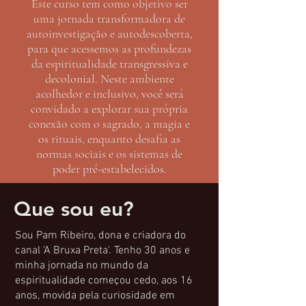
Este curso tem como objetivo ser
uma jornada transformadora de
autoinvestigação e autodescoberta,
para que acessemos as profundezas
da espiritualidade transgressiva e
decolonial. Neste ambiente
acolhedor e inclusivo, você será
convidado a explorar sua própria
conexão com o sagrado, a magia e
os rituais, enquanto desafia as
normas sociais e os sistemas de
poder pré-estabelecidos.
Que sou eu?
Sou Pam Ribeiro, dona e criadora do
canal 'A Bruxa Preta'. Tenho 30 anos e
minha jornada no mundo da
espiritualidade começou cedo, aos 16
anos, movida pela curiosidade em