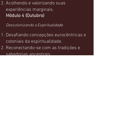
Acolhendo e valorizando suas
experiências marginais.
Módulo 4 (Outubro)
Descolonizando a Espiritualidade
Desafiando concepções eurocêntricas e
coloniais da espiritualidade.
Reconectando-se com as tradições e
sabedorias ancestrais.
Módulo 5 (Novembro)
Ritual e Prática Transgressiva
Explorando rituais pessoais e coletivos
como forma de expressão espiritual.
Utilizando práticas transgressivas para
romper com limitações impostas.
Módulo 6 (Dezembro)
Integrando a Espiritualidade no Cotidiano
Aplicando os princípios e aprendizados