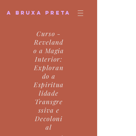
A BRUXA PRETA
Curso -
Reveland
o a Magia
Interior:
Exploran
do a
Espiritua
lidade
Transgre
ssiva e
Decoloni
al