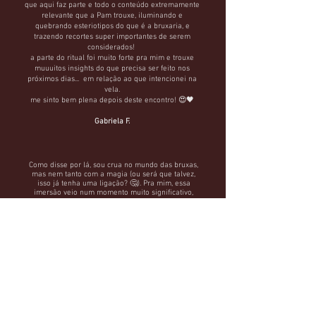
que aqui faz parte e todo o conteúdo extremamente
relevante que a Pam trouxe, iluminando e
quebrando esteriotipos do que é a bruxaria, e
trazendo recortes super importantes de serem
considerados!
a parte do ritual foi muito forte pra mim e trouxe
muuuitos insights do que precisa ser feito nos
próximos dias... em relação ao que intencionei na
vela.
me sinto bem plena depois deste encontro! 😍🖤
Gabriela F.
Como disse por lá, sou crua no mundo das bruxas,
mas nem tanto com a magia (ou será que talvez,
isso já tenha uma ligação? 🤔). Pra mim, essa
imersão veio num momento muito significativo,
estou juntando tudo o que a magia significa pra
mim, me desfazendo de coisas que foram
construídas na base de medos, repressão,
dominação e domesticação, tomando consciência e
liberando. Trazendo à tona o que pulsa lá dentro do
peito e da alma, e A Bruxa Preta que foi passando
de um lugar interessante para um lugar de
acolhimento e conexão que nunca tive em nenhum
outro lugar. Nunca pensei que me veria como uma
bruxa, mas com o que vim aprendendo nesse
espaço, e agora c
om a imersão, analizando
pequenas sinais, sinto que tudo caminhou para
esse momento. Queria agradecer por mostrar que