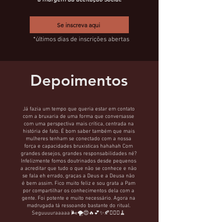
à margem da aceitação social.
Se inscreva aqui
*últimos dias de inscrições abertas
Depoimentos
Já fazia um tempo que queria estar em contato
com a bruxaria de uma forma que conversasse
com uma perspectiva mais crítica, centrada na
história de fato. É bom saber também que mais
mulheres tenham se conectado com a nossa
força e capacidades bruxisticas hahahah Com
grandes desejos, grandes responsabilidades né?
Infelizmente fomos doutrinados desde pequenos
a acreditar que tudo o que não se conhece e não
se fala eh errado, graças a Deus e a Deusa não
é bem assim. Fico muito feliz e sou grata a Pam
por compartilhar os conhecimentos dela com a
gente. Foi potente e muito necessário. Agora na
madrugada tá ressoando bastante do ritual.
Seguuuuraaaaa 🌬️🌪️😍🔥💕✨🍂🙆🏽‍♀️🧹