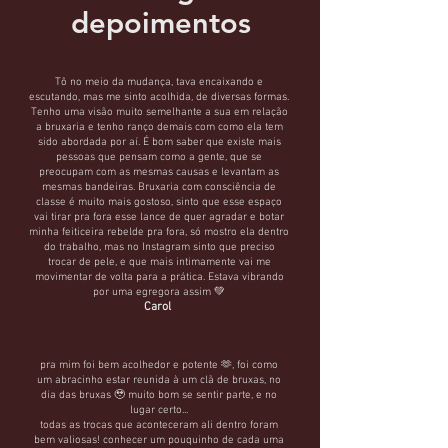
depoimentos
Tô no meio da mudança, tava encaixando e
escutando, mas me sinto acolhida, de diversas formas.
Tenho uma visão muito semelhante a sua em relação
a bruxaria e tenho ranço demais com como ela tem
sido abordada por aí. É bom saber que existe mais
pessoas que pensam como a gente, que se
preocupam com as mesmas causas e levantam as
mesmas bandeiras. Bruxaria com consciência de
classe é muito mais gostoso, sinto que esse espaço
vai tirar pra fora esse lance de quer agradar e botar
minha feiticeira rebelde pra fora, só mostro ela dentro
do trabalho, mas no Instagram sinto que preciso
trocar de pele, e que mais intimamente vai me
movimentar de volta para a prática. Estava vibrando
por uma egregora assim 💚
Carol
pra mim foi bem acolhedor e potente 🫶, foi como
um abracinho estar reunida à um clã de bruxas, no
dia das bruxas 🥹 muito bom se sentir parte, e no
lugar certo...
todas as trocas que aconteceram ali dentro foram
bem valiosas! conhecer um pouquinho de cada uma