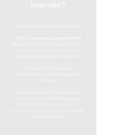
imersão?
- 03 encontros online e ao vivo via Zoom.
-
Todo o conteúdo será gravado e ficará
salvo
para quem não conseguir assistir no
momento,
ou para quem desejar rever
quantas vezes mais sentir necessário.
- Os encontros
ficarão salvos
posteriormente na Hotmart, pelo período
de 01 ano.
- Além dos encontros, formaremos uma
comunidade dentro do WhatsApp para
compartilhar saberes, magias, tirar
dúvidas,
e claro: reunir todo o nosso bonde,
em um mesmo local.