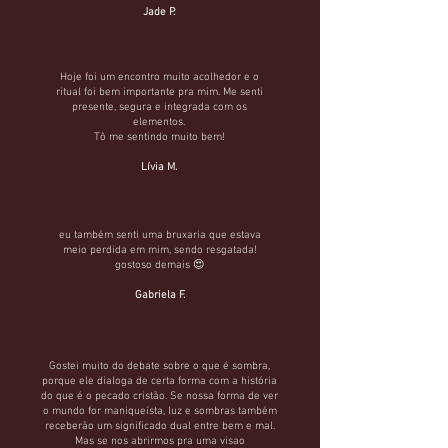
Jade P.
Hoje foi um encontro muito acolhedor e o
ritual foi bem importante pra mim. Me senti
presente, segura e integrada com os
elementos.
Tô me sentindo muito bem!
Lívia M.
eu também senti uma bruxaria que estava
meio perdida em mim, sendo resgatada!
gostoso demais 😍
Gabriela F.
Gostei muito do debate sobre o que é sombra,
porque ele dialoga de certa forma com a história
do que é o pecado cristão. Se nossa forma de ver
o mundo for maniqueísta, luz e sombras também
receberão um significado dual entre bem e mal.
Mas se nos abrirmos pra uma visao