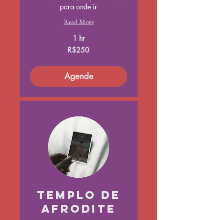
para onde ir
Read More
1 hr
250
R$250
Brazilian
reals
Agende
Templo de
Afrodite