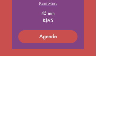
Read More
45 min
95
R$95
Brazilian
reals
Agende
Contato
(11) 95984-7041
abruxapreta@gmail.com
Nome