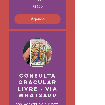
1 hr
450
R$450
Brazilian
reals
Agende
Consulta
Oracular
Livre - Via
Whatsapp
onde você está, o que te move,